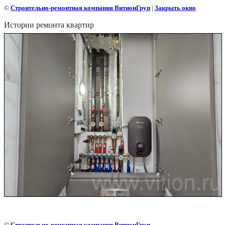
©
Строительно-ремонтная компания ВитионГруп
|
Закрыть окно
Истории ремонта квартир
©
Строительно-ремонтная компания ВитионГруп