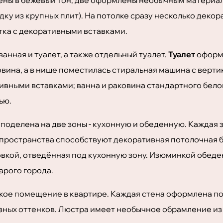
ку из крупных плит). На потолке сразу несколько декор
итка с декоративными вставками.
анная и туалет, а также отдельный туалет.
Туалет
оформл
вина, а в нише поместилась стиральная машина с верти
ивными вставками; ванна и раковина стандартного бел
ью.
поделена на две зоны - кухонную и обеденную. Каждая
пространства способствуют декоративная потолочная б
товкой, отведённая под кухонную зону. Изюминкой обед
арого города.
ркое помещение в квартире. Каждая стена оформлена по
разных оттенков. Люстра имеет необычное обрамление из