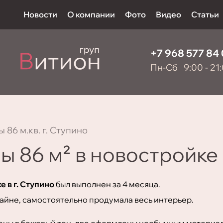
Новости
О компании
Фото
Видео
Статьи
+7 968 577 84
Пн-Сб 9:00 - 21
 86 м.кв. г. Ступино
ы 86 м² в новостройке
е в г. Ступино
был выполнен за 4 месяца.
айне, самостоятельно продумала весь интерьер.
ены в бежевый тон, две оформлены необычным материа