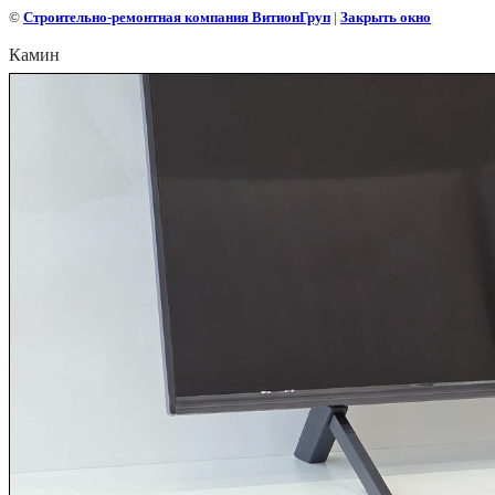
©
Строительно-ремонтная компания ВитионГруп
|
Закрыть окно
Камин